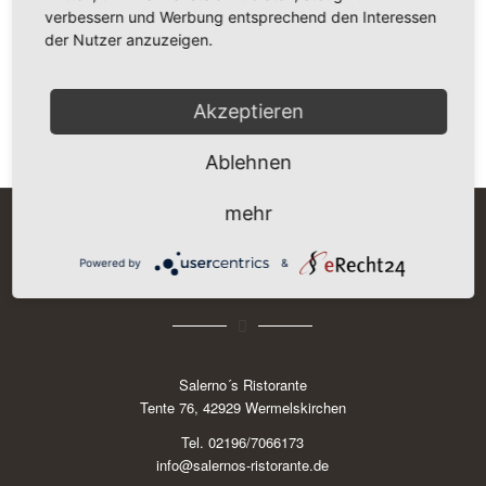
Es konnte leider nichts
verbessern und Werbung entsprechend den Interessen
gefunden werden
der Nutzer anzuzeigen.
Akzeptieren
Entschuldigung, aber kein Eintrag erfüllt Deine Suchkriterien
Ablehnen
mehr
Powered by
&
Salerno´s Ristorante
Tente 76, 42929 Wermelskirchen
Tel. 02196/7066173
info@salernos-ristorante.de